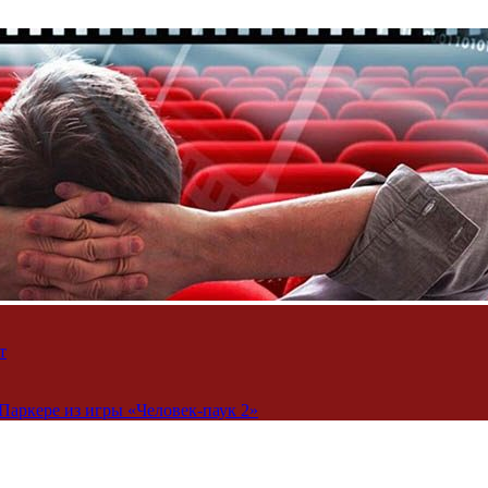
т
Паркере из игры «Человек-паук 2»