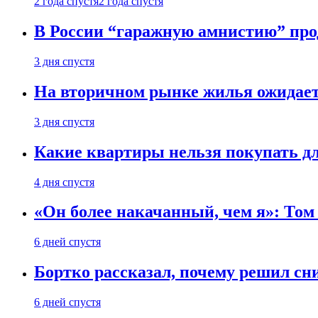
2 года спустя
2 года спустя
В России “гаражную амнистию” про
3 дня спустя
На вторичном рынке жилья ожидаетс
3 дня спустя
Какие квартиры нельзя покупать дл
4 дня спустя
«Он более накачанный, чем я»: Том
6 дней спустя
Бортко рассказал, почему решил с
6 дней спустя