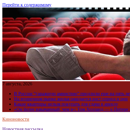
Перейти к содержимому
7 августа, 2026
В России “гаражную амнистию” продлили еще на пять ле
На вторичном рынке жилья ожидается рост спроса и цен
Какие квартиры нельзя покупать для сдачи в аренду
«Он более накачанный, чем я»: Том Холланд — о Питере 
Киноновости
Новостная рассылка