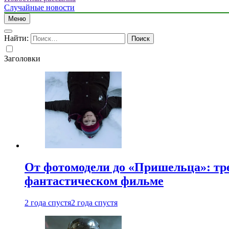
Случайные новости
Меню
Найти:
Заголовки
От фотомодели до «Пришельца»: тр
фантастическом фильме
2 года спустя
2 года спустя