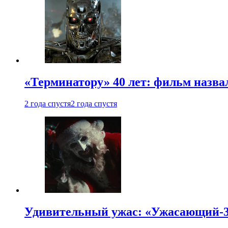
«Терминатору» 40 лет: фильм назв
2 года спустя
2 года спустя
Удивительный ужас: «Ужасающий-3»