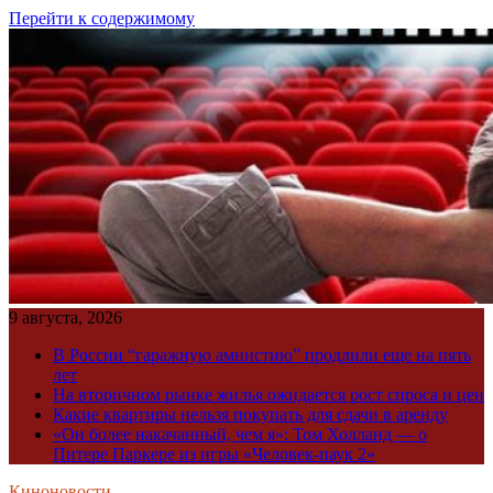
Перейти к содержимому
9 августа, 2026
В России “гаражную амнистию” продлили еще на пять
лет
На вторичном рынке жилья ожидается рост спроса и цен
Какие квартиры нельзя покупать для сдачи в аренду
«Он более накачанный, чем я»: Том Холланд — о
Питере Паркере из игры «Человек-паук 2»
Киноновости