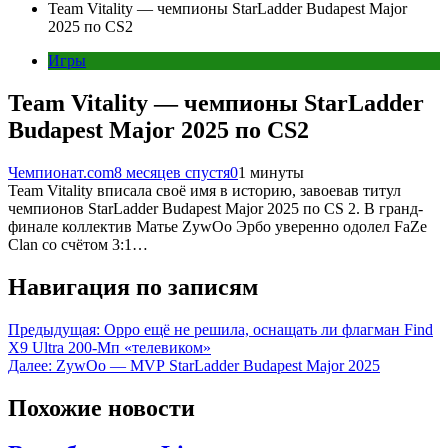
Team Vitality — чемпионы StarLadder Budapest Major
2025 по CS2
Игры
Team Vitality — чемпионы StarLadder
Budapest Major 2025 по CS2
Чемпионат.com
8 месяцев спустя
0
1 минуты
Team Vitality вписала своё имя в историю, завоевав титул
чемпионов StarLadder Budapest Major 2025 по CS 2. В гранд-
финале коллектив Матье ZywOo Эрбо уверенно одолел FaZe
Clan со счётом 3:1…
Навигация по записям
Предыдущая:
Oppo ещё не решила, оснащать ли флагман Find
X9 Ultra 200-Мп «телевиком»
Далее:
ZywOo — MVP StarLadder Budapest Major 2025
Похожие новости