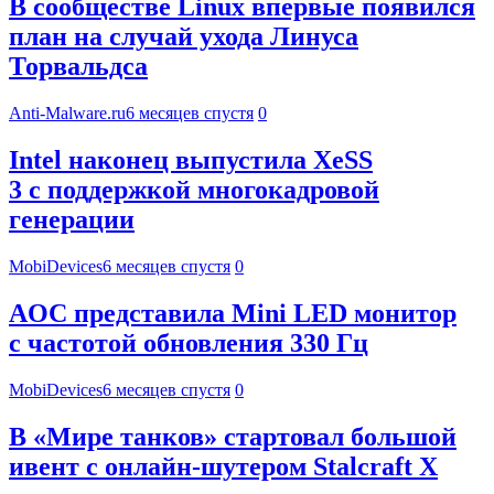
В сообществе Linux впервые появился
план на случай ухода Линуса
Торвальдса
Anti-Malware.ru
6 месяцев спустя
0
Intel наконец выпустила XeSS
3 с поддержкой многокадровой
генерации
MobiDevices
6 месяцев спустя
0
AOC представила Mini LED монитор
с частотой обновления 330 Гц
MobiDevices
6 месяцев спустя
0
В «Мире танков» стартовал большой
ивент с онлайн-шутером Stalcraft X