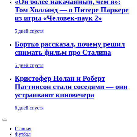
«Он более накачанный, чем я»:
Том Холланд — о Питере Паркере
из игры «Человек-паук 2»
5 дней спустя
Бортко рассказал, почему решил
снимать фильм про Сталина
5 дней спустя
Кристофер Нолан и Роберт
Паттинсон стали соседями — они
устраивают киновечера
6 дней спустя
Главная
Футбол