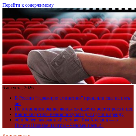
Перейти к содержимому
6 августа, 2026
В России “гаражную амнистию” продлили еще на пять
лет
На вторичном рынке жилья ожидается рост спроса и цен
Какие квартиры нельзя покупать для сдачи в аренду
«Он более накачанный, чем я»: Том Холланд — о
Питере Паркере из игры «Человек-паук 2»
Киноновости