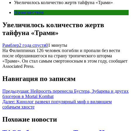
Увеличилось количество жертв тайфуна «Трами»
Происшествия
Увеличилось количество жертв
тайфуна «Трами»
Рамблер
2 года спустя
0
1 минуты
На Филиппинах 126 человек погибли и пропали без вести
после обрушившегося на страну тропического шторма
«Трами». Он стал самым смертоносным в этом году, сообщает
Associated Press.
Навигация по записям
Предыдущая:
Нейросеть перенесла Бустера, Зубарева и других
блогеров в Mortal Kombat
Далее:
Кинолог развеял популярный миф о виляющем
собачьем хвосте
Похожие новости