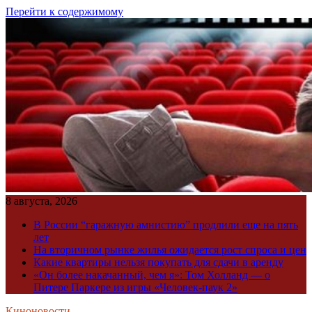
Перейти к содержимому
8 августа, 2026
В России “гаражную амнистию” продлили еще на пять
лет
На вторичном рынке жилья ожидается рост спроса и цен
Какие квартиры нельзя покупать для сдачи в аренду
«Он более накачанный, чем я»: Том Холланд — о
Питере Паркере из игры «Человек-паук 2»
Киноновости