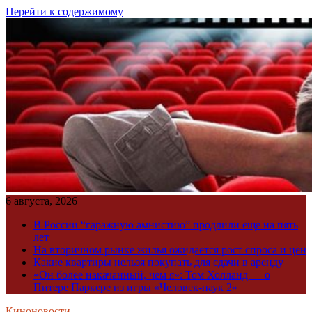
Перейти к содержимому
6 августа, 2026
В России “гаражную амнистию” продлили еще на пять
лет
На вторичном рынке жилья ожидается рост спроса и цен
Какие квартиры нельзя покупать для сдачи в аренду
«Он более накачанный, чем я»: Том Холланд — о
Питере Паркере из игры «Человек-паук 2»
Киноновости