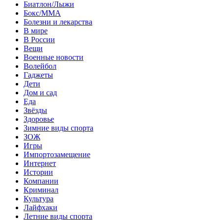
Биатлон/Лыжи
Бокс/MMA
Болезни и лекарства
В мире
В России
Вещи
Военные новости
Волейбол
Гаджеты
Дети
Дом и сад
Еда
Звёзды
Здоровье
Зимние виды спорта
ЗОЖ
Игры
Импортозамещение
Интернет
Истории
Компании
Криминал
Культура
Лайфхаки
Летние виды спорта