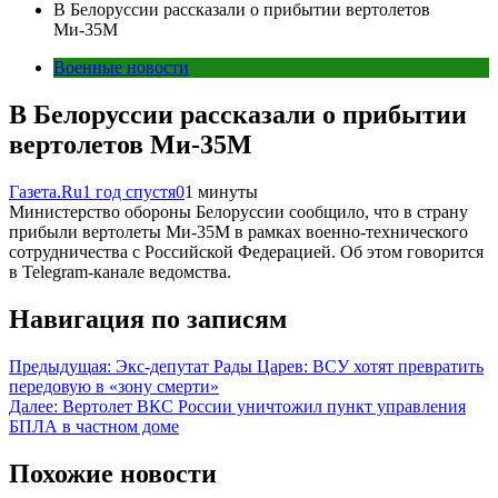
В Белоруссии рассказали о прибытии вертолетов
Ми-35М
Военные новости
В Белоруссии рассказали о прибытии
вертолетов Ми-35М
Газета.Ru
1 год спустя
0
1 минуты
Министерство обороны Белоруссии сообщило, что в страну
прибыли вертолеты Ми-35М в рамках военно-технического
сотрудничества с Российской Федерацией. Об этом говорится
в Telegram-канале ведомства.
Навигация по записям
Предыдущая:
Экс-депутат Рады Царев: ВСУ хотят превратить
передовую в «зону смерти»
Далее:
Вертолет ВКС России уничтожил пункт управления
БПЛА в частном доме
Похожие новости