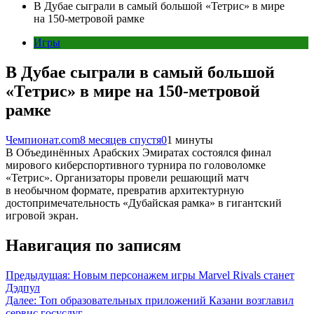
В Дубае сыграли в самый большой «Тетрис» в мире
на 150-метровой рамке
Игры
В Дубае сыграли в самый большой
«Тетрис» в мире на 150-метровой
рамке
Чемпионат.com
8 месяцев спустя
0
1 минуты
В Объединённых Арабских Эмиратах состоялся финал
мирового киберспортивного турнира по головоломке
«Тетрис». Организаторы провели решающий матч
в необычном формате, превратив архитектурную
достопримечательность «Дубайская рамка» в гигантский
игровой экран.
Навигация по записям
Предыдущая:
Новым персонажем игры Marvel Rivals станет
Дэдпул
Далее:
Топ образовательных приложений Казани возглавил
сервис госуслуг