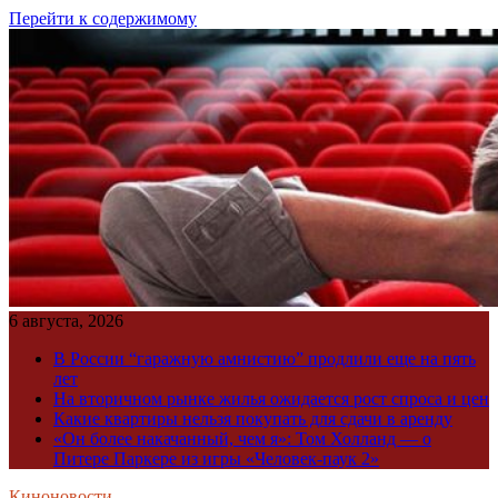
Перейти к содержимому
6 августа, 2026
В России “гаражную амнистию” продлили еще на пять
лет
На вторичном рынке жилья ожидается рост спроса и цен
Какие квартиры нельзя покупать для сдачи в аренду
«Он более накачанный, чем я»: Том Холланд — о
Питере Паркере из игры «Человек-паук 2»
Киноновости