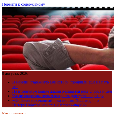
Перейти к содержимому
9 августа, 2026
В России “гаражную амнистию” продлили еще на пять
лет
На вторичном рынке жилья ожидается рост спроса и цен
Какие квартиры нельзя покупать для сдачи в аренду
«Он более накачанный, чем я»: Том Холланд — о
Питере Паркере из игры «Человек-паук 2»
Киноновости