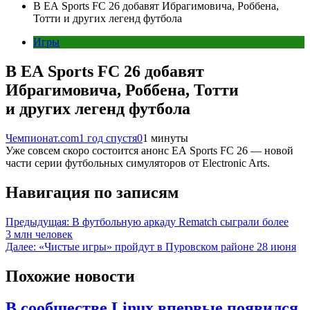
В EA Sports FC 26 добавят Ибрагимовича, Роббена,
Тотти и других легенд футбола
Игры
В EA Sports FC 26 добавят
Ибрагимовича, Роббена, Тотти
и других легенд футбола
Чемпионат.com
1 год спустя
0
1 минуты
Уже совсем скоро состоится анонс EA Sports FC 26 — новой
части серии футбольных симуляторов от Electronic Arts.
Навигация по записям
Предыдущая:
В футбольную аркаду Rematch сыграли более
3 млн человек
Далее:
«Чистые игры» пройдут в Пуровском районе 28 июня
Похожие новости
В сообществе Linux впервые появился