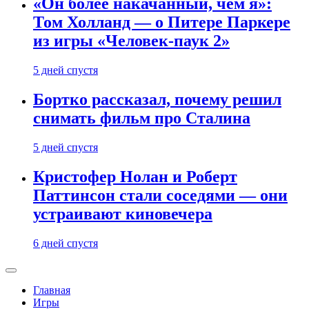
«Он более накачанный, чем я»:
Том Холланд — о Питере Паркере
из игры «Человек-паук 2»
5 дней спустя
Бортко рассказал, почему решил
снимать фильм про Сталина
5 дней спустя
Кристофер Нолан и Роберт
Паттинсон стали соседями — они
устраивают киновечера
6 дней спустя
Главная
Игры