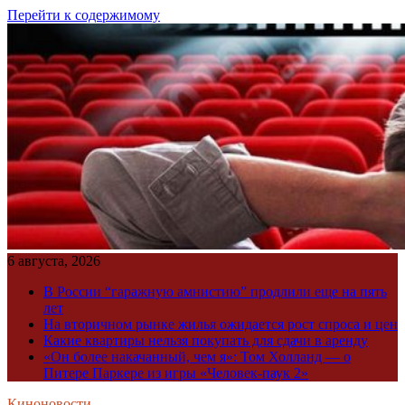
Перейти к содержимому
6 августа, 2026
В России “гаражную амнистию” продлили еще на пять
лет
На вторичном рынке жилья ожидается рост спроса и цен
Какие квартиры нельзя покупать для сдачи в аренду
«Он более накачанный, чем я»: Том Холланд — о
Питере Паркере из игры «Человек-паук 2»
Киноновости