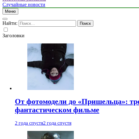
Случайные новости
Меню
Найти:
Заголовки
От фотомодели до «Пришельца»: тр
фантастическом фильме
2 года спустя
2 года спустя