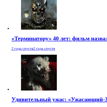
«Терминатору» 40 лет: фильм назв
2 года спустя
2 года спустя
Удивительный ужас: «Ужасающий-3»