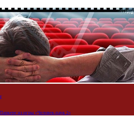
т
Паркере из игры «Человек-паук 2»