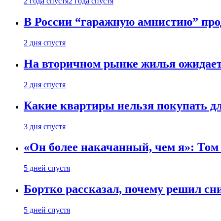
2 года спустя
2 года спустя
В России “гаражную амнистию” про
2 дня спустя
На вторичном рынке жилья ожидаетс
2 дня спустя
Какие квартиры нельзя покупать дл
3 дня спустя
«Он более накачанный, чем я»: Том
5 дней спустя
Бортко рассказал, почему решил с
5 дней спустя