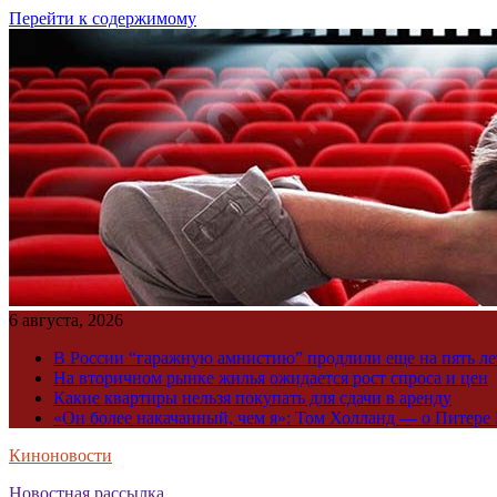
Перейти к содержимому
6 августа, 2026
В России “гаражную амнистию” продлили еще на пять ле
На вторичном рынке жилья ожидается рост спроса и цен
Какие квартиры нельзя покупать для сдачи в аренду
«Он более накачанный, чем я»: Том Холланд — о Питере 
Киноновости
Новостная рассылка