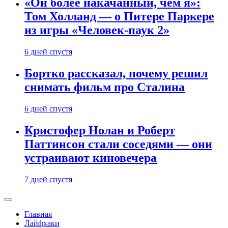
«Он более накачанный, чем я»:
Том Холланд — о Питере Паркере
из игры «Человек-паук 2»
6 дней спустя
Бортко рассказал, почему решил
снимать фильм про Сталина
6 дней спустя
Кристофер Нолан и Роберт
Паттинсон стали соседями — они
устраивают киновечера
7 дней спустя
Главная
Лайфхаки