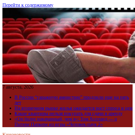
Перейти к содержимому
7 августа, 2026
В России “гаражную амнистию” продлили еще на пять
лет
На вторичном рынке жилья ожидается рост спроса и цен
Какие квартиры нельзя покупать для сдачи в аренду
«Он более накачанный, чем я»: Том Холланд — о
Питере Паркере из игры «Человек-паук 2»
Киноновости