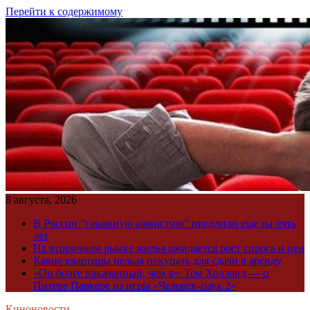
Перейти к содержимому
8 августа, 2026
В России “гаражную амнистию” продлили еще на пять
лет
На вторичном рынке жилья ожидается рост спроса и цен
Какие квартиры нельзя покупать для сдачи в аренду
«Он более накачанный, чем я»: Том Холланд — о
Питере Паркере из игры «Человек-паук 2»
Киноновости