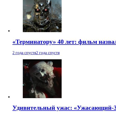
«Терминатору» 40 лет: фильм назв
2 года спустя
2 года спустя
Удивительный ужас: «Ужасающий-3»