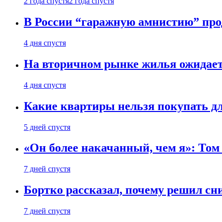
2 года спустя
2 года спустя
В России “гаражную амнистию” про
4 дня спустя
На вторичном рынке жилья ожидаетс
4 дня спустя
Какие квартиры нельзя покупать дл
5 дней спустя
«Он более накачанный, чем я»: Том
7 дней спустя
Бортко рассказал, почему решил с
7 дней спустя