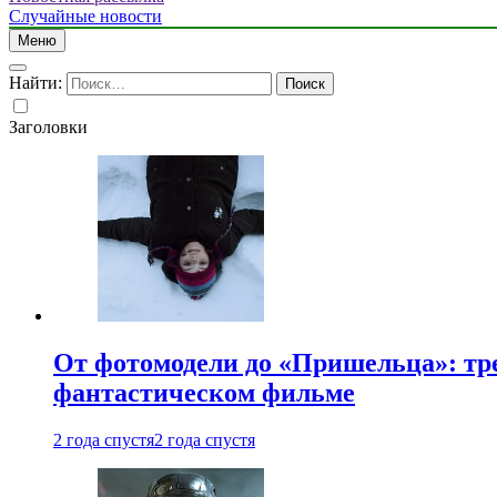
Случайные новости
Меню
Найти:
Заголовки
От фотомодели до «Пришельца»: тр
фантастическом фильме
2 года спустя
2 года спустя