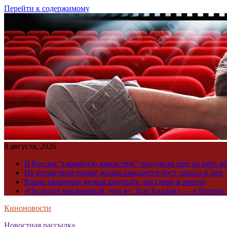
Перейти к содержимому
8 августа, 2026
В России “гаражную амнистию” продлили еще на пять ле
На вторичном рынке жилья ожидается рост спроса и цен
Какие квартиры нельзя покупать для сдачи в аренду
«Он более накачанный, чем я»: Том Холланд — о Питере 
Киноновости
Новостная рассылка