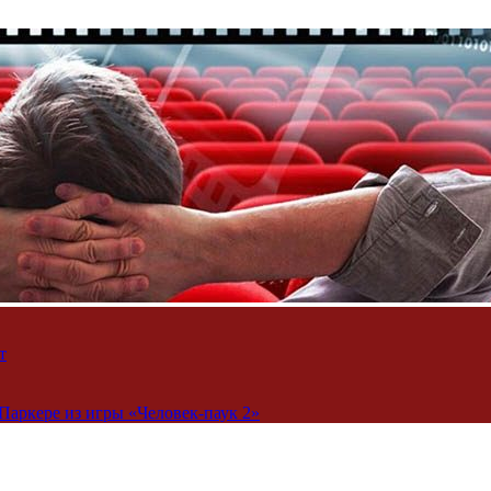
т
Паркере из игры «Человек-паук 2»