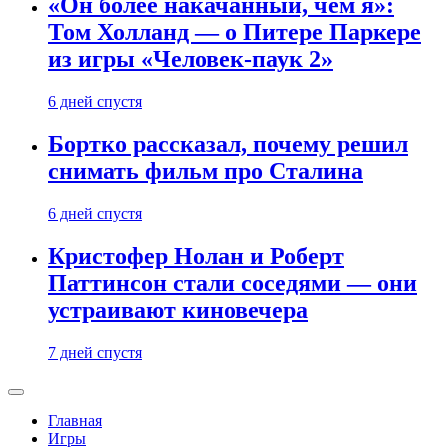
«Он более накачанный, чем я»:
Том Холланд — о Питере Паркере
из игры «Человек-паук 2»
6 дней спустя
Бортко рассказал, почему решил
снимать фильм про Сталина
6 дней спустя
Кристофер Нолан и Роберт
Паттинсон стали соседями — они
устраивают киновечера
7 дней спустя
Главная
Игры