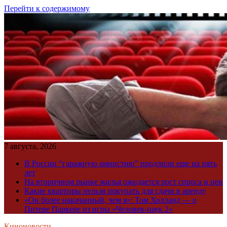
Перейти к содержимому
7 августа, 2026
В России “гаражную амнистию” продлили еще на пять
лет
На вторичном рынке жилья ожидается рост спроса и цен
Какие квартиры нельзя покупать для сдачи в аренду
«Он более накачанный, чем я»: Том Холланд — о
Питере Паркере из игры «Человек-паук 2»
Киноновости