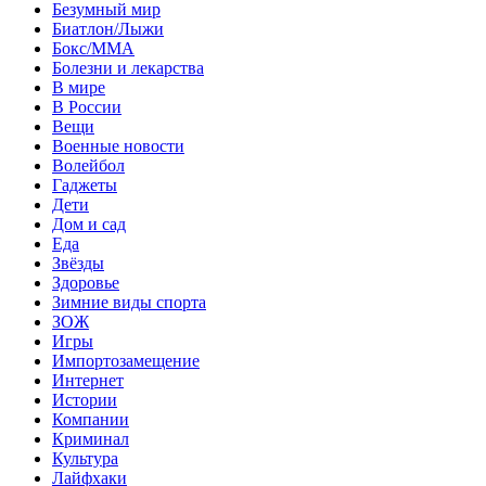
Безумный мир
Биатлон/Лыжи
Бокс/MMA
Болезни и лекарства
В мире
В России
Вещи
Военные новости
Волейбол
Гаджеты
Дети
Дом и сад
Еда
Звёзды
Здоровье
Зимние виды спорта
ЗОЖ
Игры
Импортозамещение
Интернет
Истории
Компании
Криминал
Культура
Лайфхаки