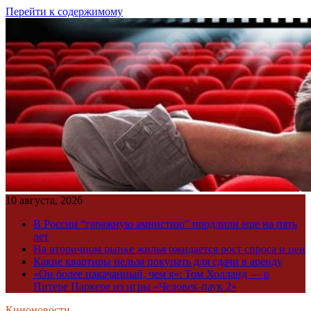
Перейти к содержимому
10 августа, 2026
В России “гаражную амнистию” продлили еще на пять
лет
На вторичном рынке жилья ожидается рост спроса и цен
Какие квартиры нельзя покупать для сдачи в аренду
«Он более накачанный, чем я»: Том Холланд — о
Питере Паркере из игры «Человек-паук 2»
Киноновости