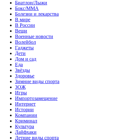
Биатлон/Лыжи
Бокс/MMA
Болезни и лекарства
В мире
В России
Вещи
Военные новости
Волейбол
Гаджеты
Дети
Дом и сад
Еда
Звёзды
Здоровье
Зимние виды спорта
ЗОЖ
Игры
Импортозамещение
Интернет
Истории
Компании
Криминал
Культура
Лайфхаки
Летние виды спорта