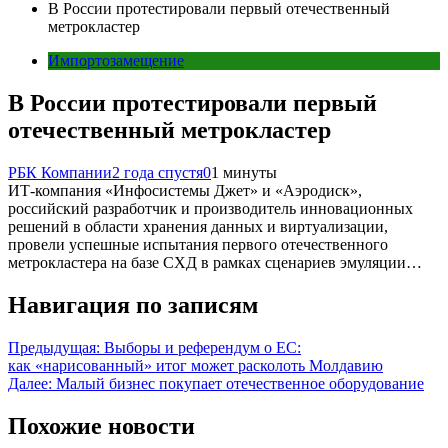
В России протестировали первый отечественный
метрокластер
Импортозамещение
В России протестировали первый
отечественный метрокластер
РБК Компании
2 года спустя
0
1 минуты
ИТ-компания «Инфосистемы Джет» и «Аэродиск»,
российский разработчик и производитель инновационных
решений в области хранения данных и виртуализации,
провели успешные испытания первого отечественного
метрокластера на базе СХД в рамках сценариев эмуляции…
Навигация по записям
Предыдущая:
Выборы и референдум о ЕС:
как «нарисованный» итог может расколоть Молдавию
Далее:
Малый бизнес покупает отечественное оборудование
Похожие новости