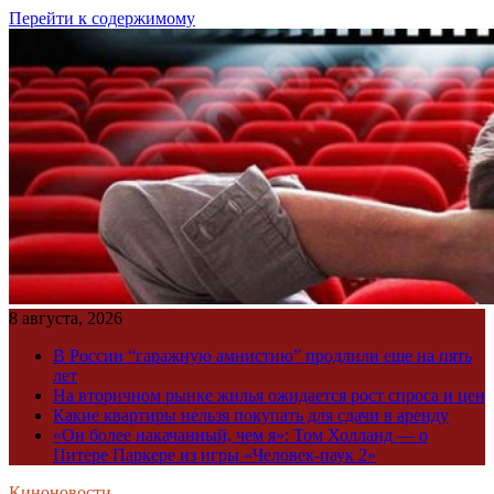
Перейти к содержимому
8 августа, 2026
В России “гаражную амнистию” продлили еще на пять
лет
На вторичном рынке жилья ожидается рост спроса и цен
Какие квартиры нельзя покупать для сдачи в аренду
«Он более накачанный, чем я»: Том Холланд — о
Питере Паркере из игры «Человек-паук 2»
Киноновости