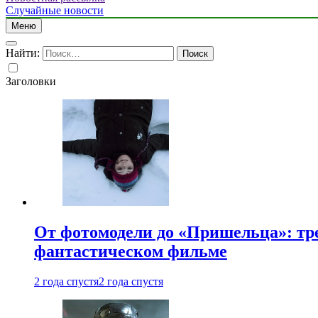
Случайные новости
Меню
Найти:
Заголовки
От фотомодели до «Пришельца»: тр
фантастическом фильме
2 года спустя
2 года спустя