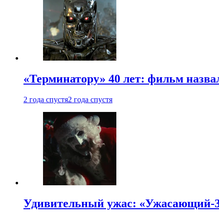
«Терминатору» 40 лет: фильм назв
2 года спустя
2 года спустя
Удивительный ужас: «Ужасающий-3»