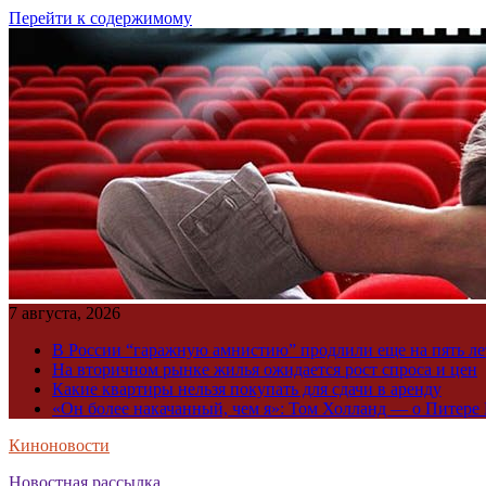
Перейти к содержимому
7 августа, 2026
В России “гаражную амнистию” продлили еще на пять ле
На вторичном рынке жилья ожидается рост спроса и цен
Какие квартиры нельзя покупать для сдачи в аренду
«Он более накачанный, чем я»: Том Холланд — о Питере 
Киноновости
Новостная рассылка