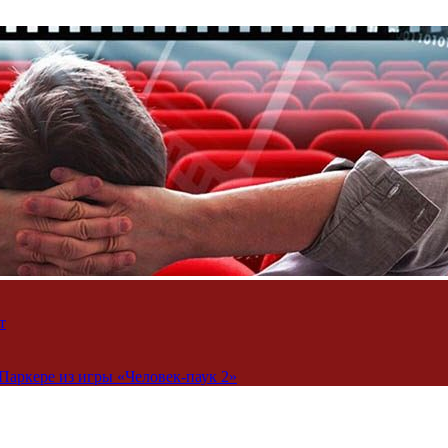
т
Паркере из игры «Человек-паук 2»