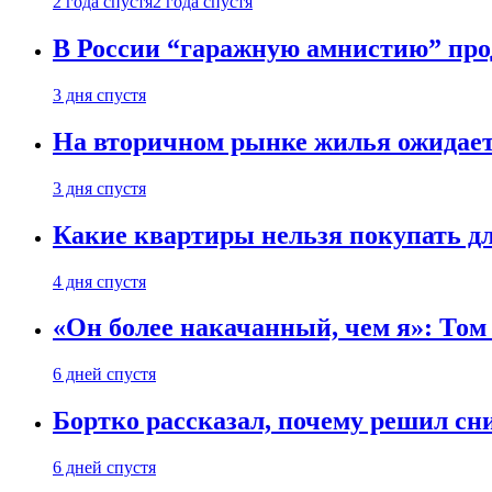
2 года спустя
2 года спустя
В России “гаражную амнистию” про
3 дня спустя
На вторичном рынке жилья ожидаетс
3 дня спустя
Какие квартиры нельзя покупать дл
4 дня спустя
«Он более накачанный, чем я»: Том
6 дней спустя
Бортко рассказал, почему решил с
6 дней спустя