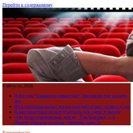
Перейти к содержимому
6 августа, 2026
В России “гаражную амнистию” продлили еще на пять
лет
На вторичном рынке жилья ожидается рост спроса и цен
Какие квартиры нельзя покупать для сдачи в аренду
«Он более накачанный, чем я»: Том Холланд — о
Питере Паркере из игры «Человек-паук 2»
Киноновости