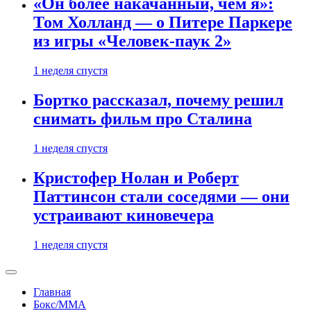
«Он более накачанный, чем я»:
Том Холланд — о Питере Паркере
из игры «Человек-паук 2»
1 неделя спустя
Бортко рассказал, почему решил
снимать фильм про Сталина
1 неделя спустя
Кристофер Нолан и Роберт
Паттинсон стали соседями — они
устраивают киновечера
1 неделя спустя
Главная
Бокс/MMA