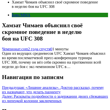
Хамзат Чимаев объяснил своё скромное поведение
в неделю боя на UFC 308
Бокс/MMA
Хамзат Чимаев объяснил своё
скромное поведение в неделю
боя на UFC 308
Чемпионат.com
2 года спустя
0
1 минуты
Один из ведущих средневесов UFC Хамзат Чимаев объяснил
во время послематчевой пресс-конференции турнира
UFC 308, почему он вёл себя скромно на протяжении всей
недели до боя с экс-чемпионом UFC в…
Навигация по записям
Предыдущая:
«Лишние анализы». Доктор рассказал, почему
их назначают, что делать пациенту
Далее:
Раскрыты подробности о задержании двоих сбежавших
из липецкой колонии заключенных