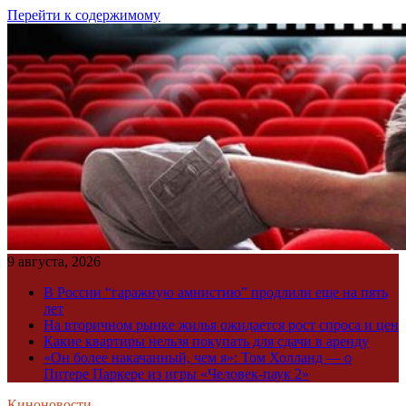
Перейти к содержимому
9 августа, 2026
В России “гаражную амнистию” продлили еще на пять
лет
На вторичном рынке жилья ожидается рост спроса и цен
Какие квартиры нельзя покупать для сдачи в аренду
«Он более накачанный, чем я»: Том Холланд — о
Питере Паркере из игры «Человек-паук 2»
Киноновости