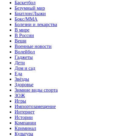
Баскетбол
Безумный мир
Биатлон/Лыжи
Бокс/MMA
Болезни и лекарства
В мире
В России
Вещи
Военные новости
Волейбол
Гаджеты
Дети
Дом и сад
Еда
Звёзды
Здоровье
Зимние виды спорта
ЗОЖ
Игры
Импортозамещение
Интернет
Истории
Компании
Криминал
Культура