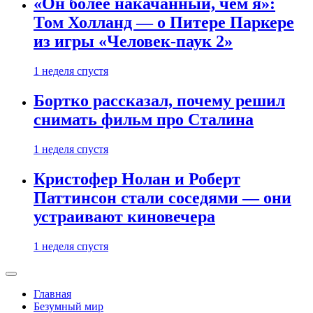
«Он более накачанный, чем я»:
Том Холланд — о Питере Паркере
из игры «Человек-паук 2»
1 неделя спустя
Бортко рассказал, почему решил
снимать фильм про Сталина
1 неделя спустя
Кристофер Нолан и Роберт
Паттинсон стали соседями — они
устраивают киновечера
1 неделя спустя
Главная
Безумный мир