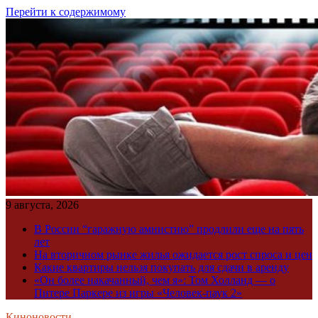
Перейти к содержимому
9 августа, 2026
В России “гаражную амнистию” продлили еще на пять
лет
На вторичном рынке жилья ожидается рост спроса и цен
Какие квартиры нельзя покупать для сдачи в аренду
«Он более накачанный, чем я»: Том Холланд — о
Питере Паркере из игры «Человек-паук 2»
Киноновости