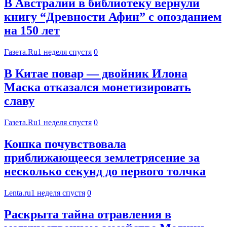
В Австралии в библиотеку вернули
книгу “Древности Афин” с опозданием
на 150 лет
Газета.Ru
1 неделя спустя
0
В Китае повар — двойник Илона
Маска отказался монетизировать
славу
Газета.Ru
1 неделя спустя
0
Кошка почувствовала
приближающееся землетрясение за
несколько секунд до первого толчка
Lenta.ru
1 неделя спустя
0
Раскрыта тайна отравления в