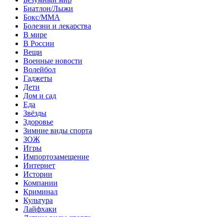
Биатлон/Лыжи
Бокс/MMA
Болезни и лекарства
В мире
В России
Вещи
Военные новости
Волейбол
Гаджеты
Дети
Дом и сад
Еда
Звёзды
Здоровье
Зимние виды спорта
ЗОЖ
Игры
Импортозамещение
Интернет
Истории
Компании
Криминал
Культура
Лайфхаки