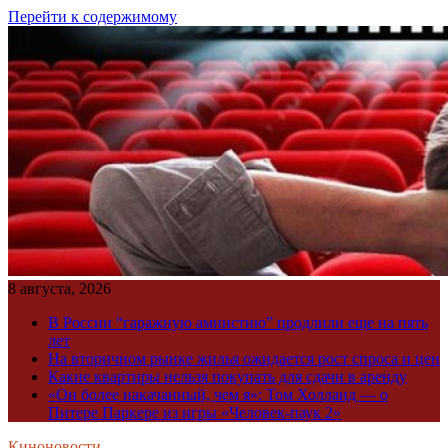
Перейти к содержимому
8 августа, 2026
В России “гаражную амнистию” продлили еще на пять
лет
На вторичном рынке жилья ожидается рост спроса и цен
Какие квартиры нельзя покупать для сдачи в аренду
«Он более накачанный, чем я»: Том Холланд — о
Питере Паркере из игры «Человек-паук 2»
Киноновости