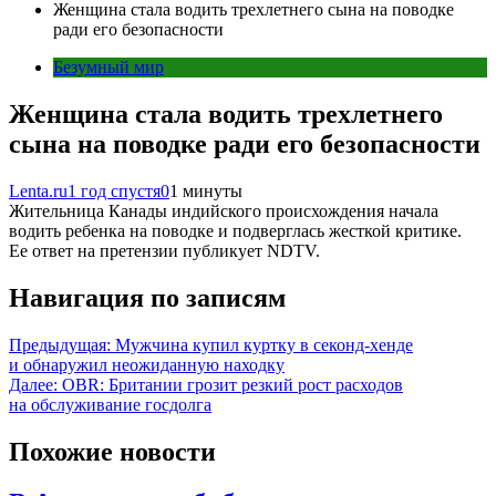
Женщина стала водить трехлетнего сына на поводке
ради его безопасности
Безумный мир
Женщина стала водить трехлетнего
сына на поводке ради его безопасности
Lenta.ru
1 год спустя
0
1 минуты
Жительница Канады индийского происхождения начала
водить ребенка на поводке и подверглась жесткой критике.
Ее ответ на претензии публикует NDTV.
Навигация по записям
Предыдущая:
Мужчина купил куртку в секонд-хенде
и обнаружил неожиданную находку
Далее:
OBR: Британии грозит резкий рост расходов
на обслуживание госдолга
Похожие новости