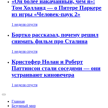
«Он более накачанный, чем я»:
Том Холланд — о Питере Паркере
из игры «Человек-паук 2»
1 неделя спустя
Бортко рассказал, почему решил
снимать фильм про Сталина
1 неделя спустя
Кристофер Нолан и Роберт
Паттинсон стали соседями — они
устраивают киновечера
1 неделя спустя
Главная
Безумный мир