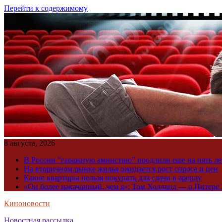
Перейти к содержимому
8 августа, 2026
В России “гаражную амнистию” продлили еще на пять ле
На вторичном рынке жилья ожидается рост спроса и цен
Какие квартиры нельзя покупать для сдачи в аренду
«Он более накачанный, чем я»: Том Холланд — о Питере 
Киноновости
Новостная рассылка