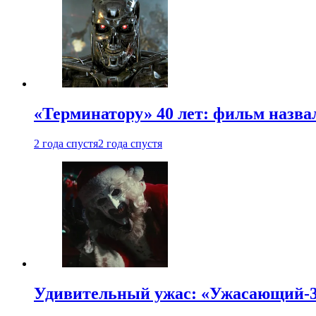
«Терминатору» 40 лет: фильм назв
2 года спустя
2 года спустя
Удивительный ужас: «Ужасающий-3»