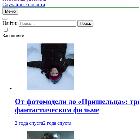
Случайные новости
Меню
Найти:
Заголовки
От фотомодели до «Пришельца»: тр
фантастическом фильме
2 года спустя
2 года спустя