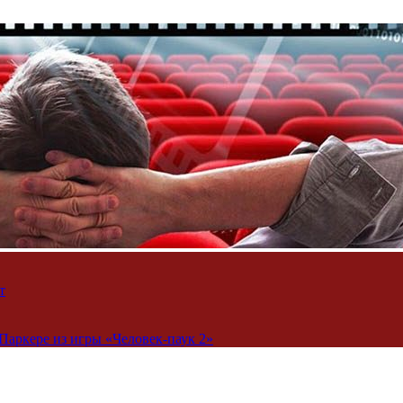
т
Паркере из игры «Человек-паук 2»