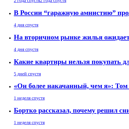
2 года спустя
2 года спустя
В России “гаражную амнистию” про
4 дня спустя
На вторичном рынке жилья ожидаетс
4 дня спустя
Какие квартиры нельзя покупать дл
5 дней спустя
«Он более накачанный, чем я»: Том
1 неделя спустя
Бортко рассказал, почему решил с
1 неделя спустя