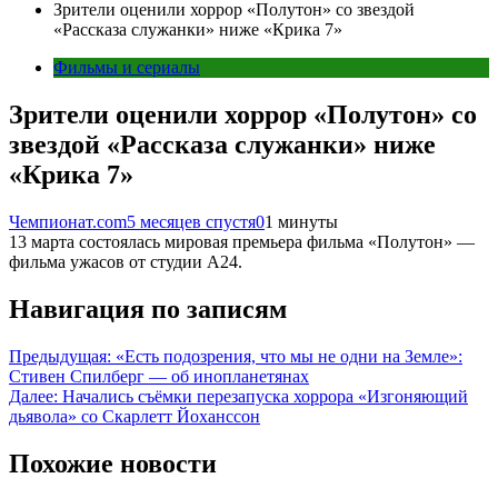
Зрители оценили хоррор «Полутон» со звездой
«Рассказа служанки» ниже «Крика 7»
Фильмы и сериалы
Зрители оценили хоррор «Полутон» со
звездой «Рассказа служанки» ниже
«Крика 7»
Чемпионат.com
5 месяцев спустя
0
1 минуты
13 марта состоялась мировая премьера фильма «Полутон» —
фильма ужасов от студии А24.
Навигация по записям
Предыдущая:
«Есть подозрения, что мы не одни на Земле»:
Стивен Спилберг — об инопланетянах
Далее:
Начались съёмки перезапуска хоррора «Изгоняющий
дьявола» со Скарлетт Йоханссон
Похожие новости