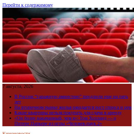
Перейти к содержимому
7 августа, 2026
В России “гаражную амнистию” продлили еще на пять
лет
На вторичном рынке жилья ожидается рост спроса и цен
Какие квартиры нельзя покупать для сдачи в аренду
«Он более накачанный, чем я»: Том Холланд — о
Питере Паркере из игры «Человек-паук 2»
Киноновости