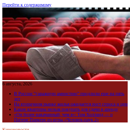
Перейти к содержимому
6 августа, 2026
В России “гаражную амнистию” продлили еще на пять
лет
На вторичном рынке жилья ожидается рост спроса и цен
Какие квартиры нельзя покупать для сдачи в аренду
«Он более накачанный, чем я»: Том Холланд — о
Питере Паркере из игры «Человек-паук 2»
Киноновости