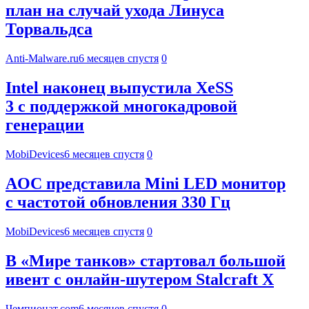
план на случай ухода Линуса
Торвальдса
Anti-Malware.ru
6 месяцев спустя
0
Intel наконец выпустила XeSS
3 с поддержкой многокадровой
генерации
MobiDevices
6 месяцев спустя
0
AOC представила Mini LED монитор
с частотой обновления 330 Гц
MobiDevices
6 месяцев спустя
0
В «Мире танков» стартовал большой
ивент с онлайн-шутером Stalcraft X
Чемпионат.com
6 месяцев спустя
0