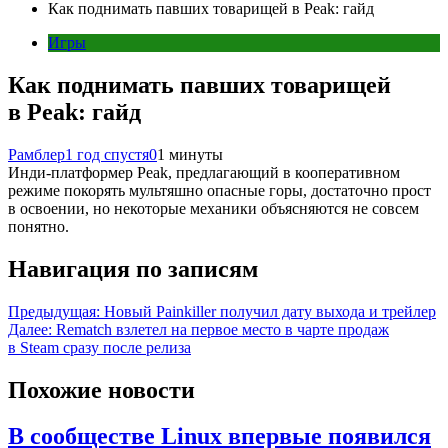
Как поднимать павших товарищей в Peak: гайд
Игры
Как поднимать павших товарищей
в Peak: гайд
Рамблер
1 год спустя
0
1 минуты
Инди-платформер Peak, предлагающий в кооперативном
режиме покорять мультяшно опасные горы, достаточно прост
в освоении, но некоторые механики объясняются не совсем
понятно.
Навигация по записям
Предыдущая:
Новый Painkiller получил дату выхода и трейлер
Далее:
Rematch взлетел на первое место в чарте продаж
в Steam сразу после релиза
Похожие новости
В сообществе Linux впервые появился