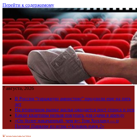
Перейти к содержимому
7 августа, 2026
В России “гаражную амнистию” продлили еще на пять
лет
На вторичном рынке жилья ожидается рост спроса и цен
Какие квартиры нельзя покупать для сдачи в аренду
«Он более накачанный, чем я»: Том Холланд — о
Питере Паркере из игры «Человек-паук 2»
Киноновости