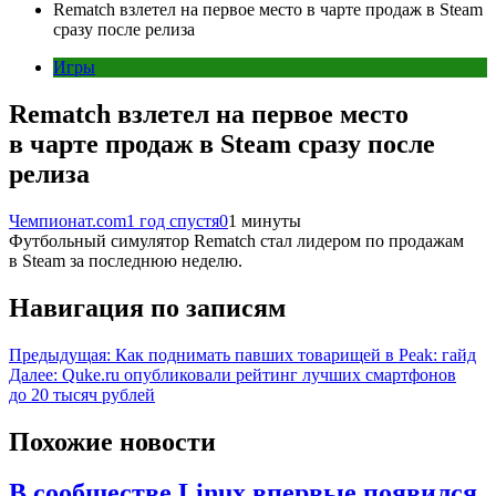
Rematch взлетел на первое место в чарте продаж в Steam
сразу после релиза
Игры
Rematch взлетел на первое место
в чарте продаж в Steam сразу после
релиза
Чемпионат.com
1 год спустя
0
1 минуты
Футбольный симулятор Rematch стал лидером по продажам
в Steam за последнюю неделю.
Навигация по записям
Предыдущая:
Как поднимать павших товарищей в Peak: гайд
Далее:
Quke.ru опубликовали рейтинг лучших смартфонов
до 20 тысяч рублей
Похожие новости
В сообществе Linux впервые появился