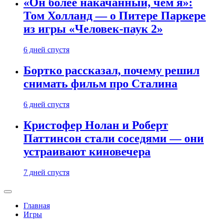
«Он более накачанный, чем я»:
Том Холланд — о Питере Паркере
из игры «Человек-паук 2»
6 дней спустя
Бортко рассказал, почему решил
снимать фильм про Сталина
6 дней спустя
Кристофер Нолан и Роберт
Паттинсон стали соседями — они
устраивают киновечера
7 дней спустя
Главная
Игры