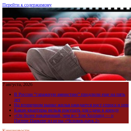
Перейти к содержимому
7 августа, 2026
В России “гаражную амнистию” продлили еще на пять
лет
На вторичном рынке жилья ожидается рост спроса и цен
Какие квартиры нельзя покупать для сдачи в аренду
«Он более накачанный, чем я»: Том Холланд — о
Питере Паркере из игры «Человек-паук 2»
Киноновости