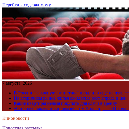
Перейти к содержимому
7 августа, 2026
В России “гаражную амнистию” продлили еще на пять ле
На вторичном рынке жилья ожидается рост спроса и цен
Какие квартиры нельзя покупать для сдачи в аренду
«Он более накачанный, чем я»: Том Холланд — о Питере 
Киноновости
Новостная рассылка