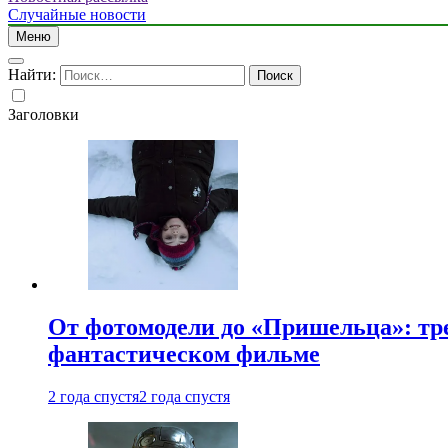
Случайные новости
Меню
Найти:
Заголовки
От фотомодели до «Пришельца»: тр
фантастическом фильме
2 года спустя
2 года спустя