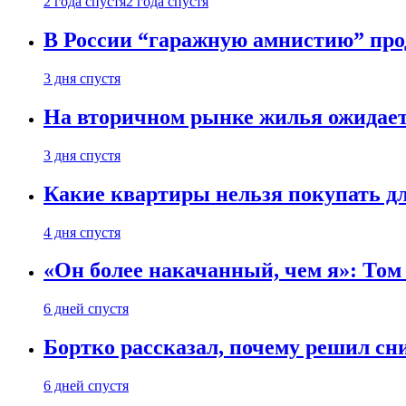
2 года спустя
2 года спустя
В России “гаражную амнистию” про
3 дня спустя
На вторичном рынке жилья ожидаетс
3 дня спустя
Какие квартиры нельзя покупать дл
4 дня спустя
«Он более накачанный, чем я»: Том
6 дней спустя
Бортко рассказал, почему решил с
6 дней спустя