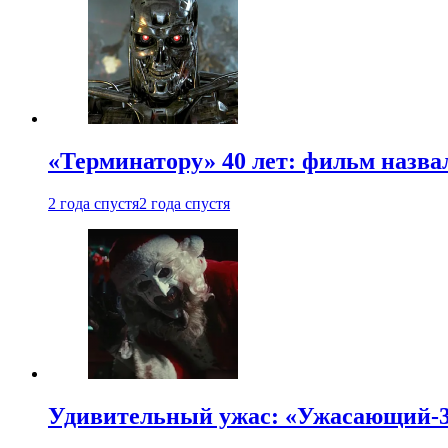
«Терминатору» 40 лет: фильм назв
2 года спустя
2 года спустя
Удивительный ужас: «Ужасающий-3»