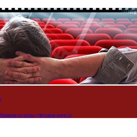
т
Паркере из игры «Человек-паук 2»