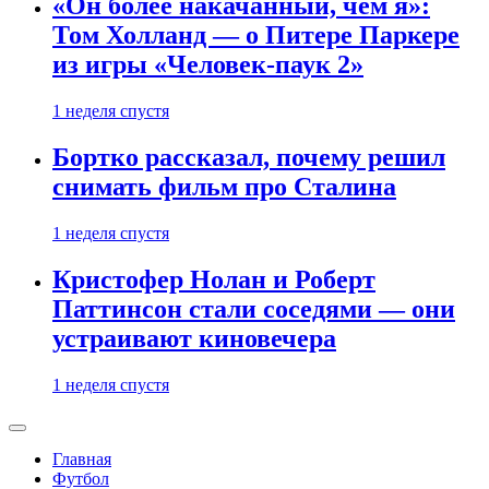
«Он более накачанный, чем я»:
Том Холланд — о Питере Паркере
из игры «Человек-паук 2»
1 неделя спустя
Бортко рассказал, почему решил
снимать фильм про Сталина
1 неделя спустя
Кристофер Нолан и Роберт
Паттинсон стали соседями — они
устраивают киновечера
1 неделя спустя
Главная
Футбол