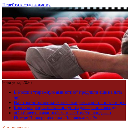
Перейти к содержимому
9 августа, 2026
В России “гаражную амнистию” продлили еще на пять
лет
На вторичном рынке жилья ожидается рост спроса и цен
Какие квартиры нельзя покупать для сдачи в аренду
«Он более накачанный, чем я»: Том Холланд — о
Питере Паркере из игры «Человек-паук 2»
Киноновости