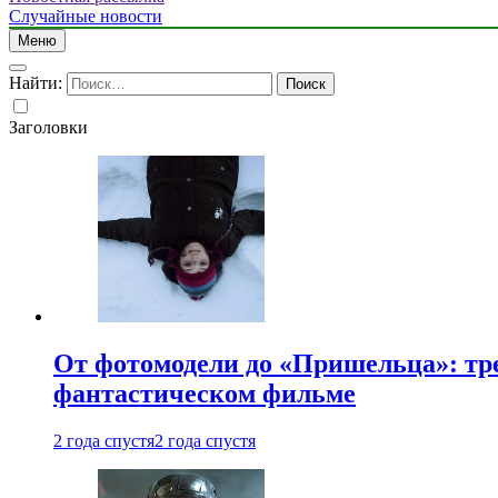
Случайные новости
Меню
Найти:
Заголовки
От фотомодели до «Пришельца»: тр
фантастическом фильме
2 года спустя
2 года спустя