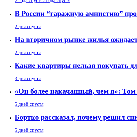
2 года спустя
2 года спустя
В России “гаражную амнистию” про
2 дня спустя
На вторичном рынке жилья ожидаетс
2 дня спустя
Какие квартиры нельзя покупать дл
3 дня спустя
«Он более накачанный, чем я»: Том
5 дней спустя
Бортко рассказал, почему решил с
5 дней спустя