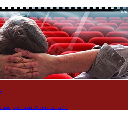
т
Паркере из игры «Человек-паук 2»