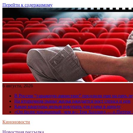
Перейти к содержимому
6 августа, 2026
В России “гаражную амнистию” продлили еще на пять ле
На вторичном рынке жилья ожидается рост спроса и цен
Какие квартиры нельзя покупать для сдачи в аренду
«Он более накачанный, чем я»: Том Холланд — о Питере 
Киноновости
Новостная рассылка