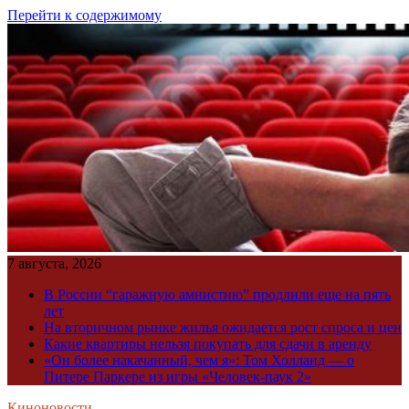
Перейти к содержимому
7 августа, 2026
В России “гаражную амнистию” продлили еще на пять
лет
На вторичном рынке жилья ожидается рост спроса и цен
Какие квартиры нельзя покупать для сдачи в аренду
«Он более накачанный, чем я»: Том Холланд — о
Питере Паркере из игры «Человек-паук 2»
Киноновости