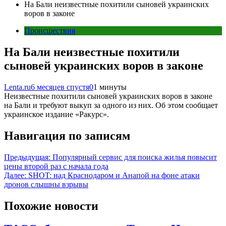
На Бали неизвестные похитили сыновей украинских
воров в законе
Происшествия
На Бали неизвестные похитили
сыновей украинских воров в законе
Lenta.ru
6 месяцев спустя
0
1 минуты
Неизвестные похитили сыновей украинских воров в законе
на Бали и требуют выкуп за одного из них. Об этом сообщает
украинское издание «Ракурс».
Навигация по записям
Предыдущая:
Популярный сервис для поиска жилья повысит
цены второй раз с начала года
Далее:
SHOT: над Краснодаром и Анапой на фоне атаки
дронов слышны взрывы
Похожие новости