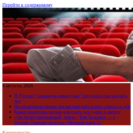
Перейти к содержимому
6 августа, 2026
В России “гаражную амнистию” продлили еще на пять
лет
На вторичном рынке жилья ожидается рост спроса и цен
Какие квартиры нельзя покупать для сдачи в аренду
«Он более накачанный, чем я»: Том Холланд — о
Питере Паркере из игры «Человек-паук 2»
Киноновости