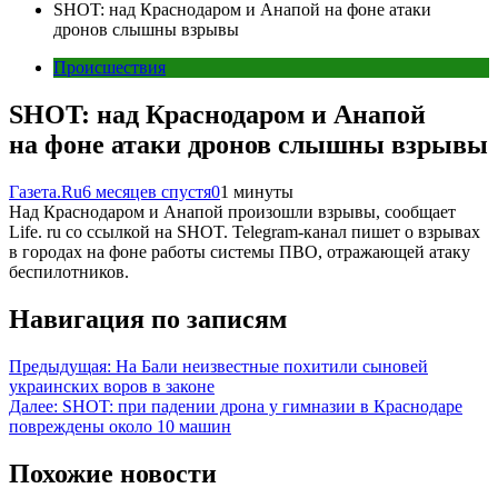
SHOT: над Краснодаром и Анапой на фоне атаки
дронов слышны взрывы
Происшествия
SHOT: над Краснодаром и Анапой
на фоне атаки дронов слышны взрывы
Газета.Ru
6 месяцев спустя
0
1 минуты
Над Краснодаром и Анапой произошли взрывы, сообщает
Life. ru со ссылкой на SHOT. Telegram-канал пишет о взрывах
в городах на фоне работы системы ПВО, отражающей атаку
беспилотников.
Навигация по записям
Предыдущая:
На Бали неизвестные похитили сыновей
украинских воров в законе
Далее:
SHOT: при падении дрона у гимназии в Краснодаре
повреждены около 10 машин
Похожие новости