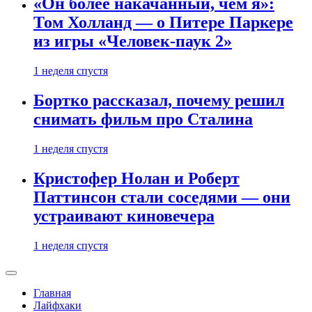
«Он более накачанный, чем я»:
Том Холланд — о Питере Паркере
из игры «Человек-паук 2»
1 неделя спустя
Бортко рассказал, почему решил
снимать фильм про Сталина
1 неделя спустя
Кристофер Нолан и Роберт
Паттинсон стали соседями — они
устраивают киновечера
1 неделя спустя
Главная
Лайфхаки