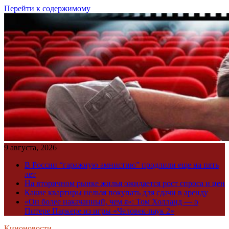
Перейти к содержимому
9 августа, 2026
В России “гаражную амнистию” продлили еще на пять
лет
На вторичном рынке жилья ожидается рост спроса и цен
Какие квартиры нельзя покупать для сдачи в аренду
«Он более накачанный, чем я»: Том Холланд — о
Питере Паркере из игры «Человек-паук 2»
Киноновости