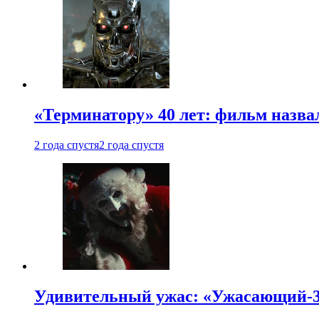
«Терминатору» 40 лет: фильм назв
2 года спустя
2 года спустя
Удивительный ужас: «Ужасающий-3»