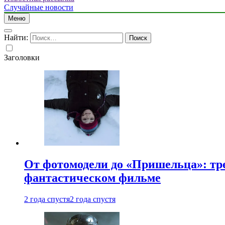
Случайные новости
Меню
Найти:
Заголовки
От фотомодели до «Пришельца»: тр
фантастическом фильме
2 года спустя
2 года спустя