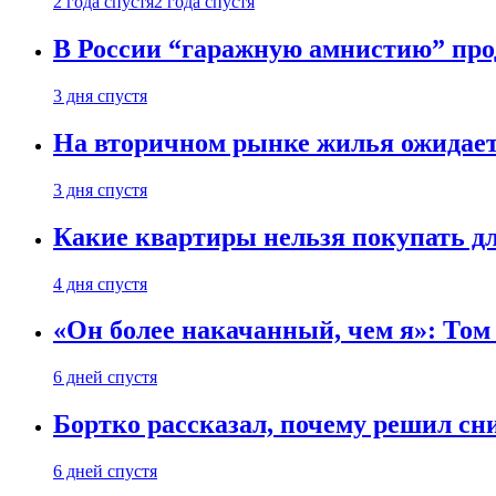
2 года спустя
2 года спустя
В России “гаражную амнистию” про
3 дня спустя
На вторичном рынке жилья ожидаетс
3 дня спустя
Какие квартиры нельзя покупать дл
4 дня спустя
«Он более накачанный, чем я»: Том
6 дней спустя
Бортко рассказал, почему решил с
6 дней спустя