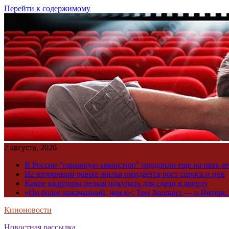
Перейти к содержимому
7 августа, 2026
В России “гаражную амнистию” продлили еще на пять ле
На вторичном рынке жилья ожидается рост спроса и цен
Какие квартиры нельзя покупать для сдачи в аренду
«Он более накачанный, чем я»: Том Холланд — о Питере 
Киноновости
Новостная рассылка