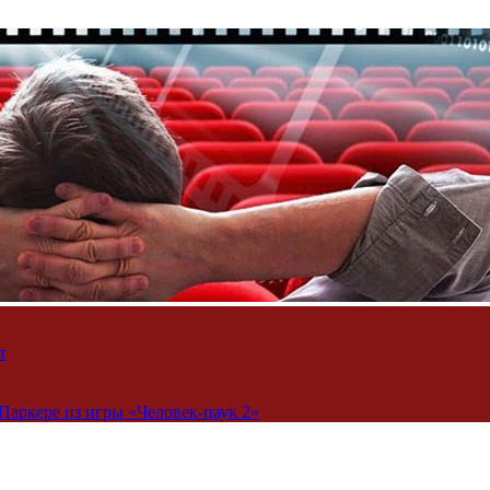
т
Паркере из игры «Человек-паук 2»