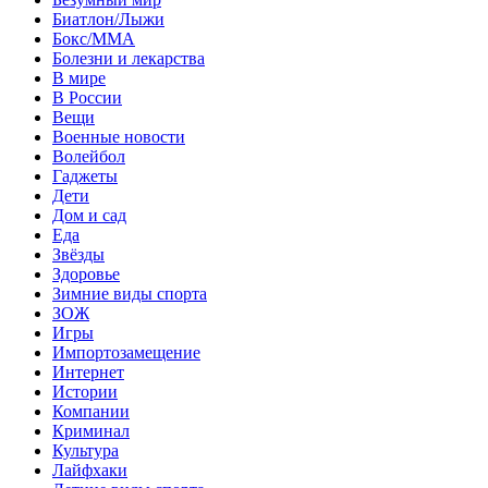
Биатлон/Лыжи
Бокс/MMA
Болезни и лекарства
В мире
В России
Вещи
Военные новости
Волейбол
Гаджеты
Дети
Дом и сад
Еда
Звёзды
Здоровье
Зимние виды спорта
ЗОЖ
Игры
Импортозамещение
Интернет
Истории
Компании
Криминал
Культура
Лайфхаки