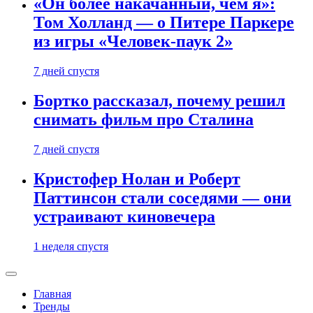
«Он более накачанный, чем я»:
Том Холланд — о Питере Паркере
из игры «Человек-паук 2»
7 дней спустя
Бортко рассказал, почему решил
снимать фильм про Сталина
7 дней спустя
Кристофер Нолан и Роберт
Паттинсон стали соседями — они
устраивают киновечера
1 неделя спустя
Главная
Тренды