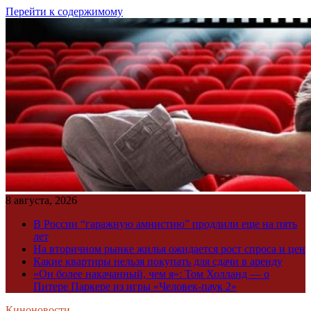
Перейти к содержимому
8 августа, 2026
В России “гаражную амнистию” продлили еще на пять
лет
На вторичном рынке жилья ожидается рост спроса и цен
Какие квартиры нельзя покупать для сдачи в аренду
«Он более накачанный, чем я»: Том Холланд — о
Питере Паркере из игры «Человек-паук 2»
Киноновости