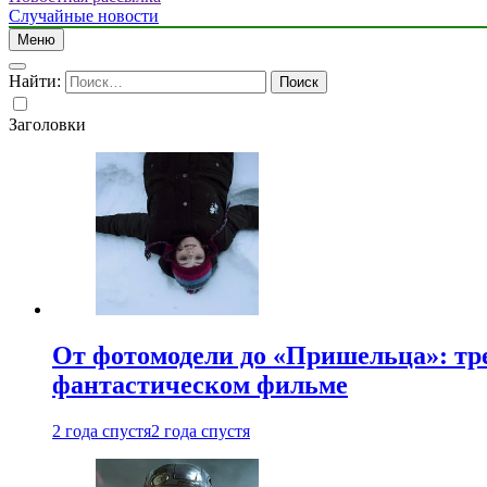
Случайные новости
Меню
Найти:
Заголовки
От фотомодели до «Пришельца»: тр
фантастическом фильме
2 года спустя
2 года спустя