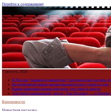
Перейти к содержимому
7 августа, 2026
В России “гаражную амнистию” продлили еще на пять ле
На вторичном рынке жилья ожидается рост спроса и цен
Какие квартиры нельзя покупать для сдачи в аренду
«Он более накачанный, чем я»: Том Холланд — о Питере 
Киноновости
Новостная рассылка