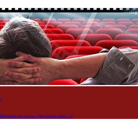
т
Паркере из игры «Человек-паук 2»