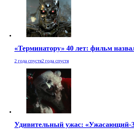
«Терминатору» 40 лет: фильм назв
2 года спустя
2 года спустя
Удивительный ужас: «Ужасающий-3»