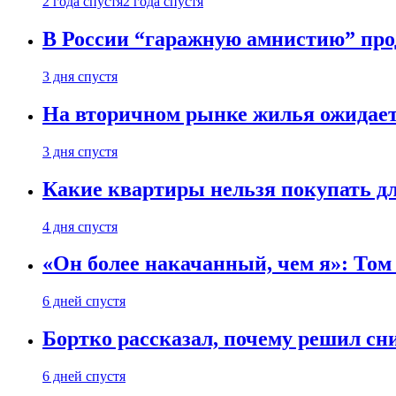
2 года спустя
2 года спустя
В России “гаражную амнистию” про
3 дня спустя
На вторичном рынке жилья ожидаетс
3 дня спустя
Какие квартиры нельзя покупать дл
4 дня спустя
«Он более накачанный, чем я»: Том
6 дней спустя
Бортко рассказал, почему решил с
6 дней спустя