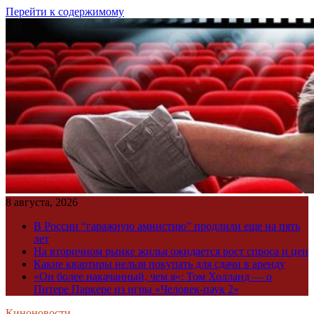
Перейти к содержимому
8 августа, 2026
В России “гаражную амнистию” продлили еще на пять
лет
На вторичном рынке жилья ожидается рост спроса и цен
Какие квартиры нельзя покупать для сдачи в аренду
«Он более накачанный, чем я»: Том Холланд — о
Питере Паркере из игры «Человек-паук 2»
Киноновости