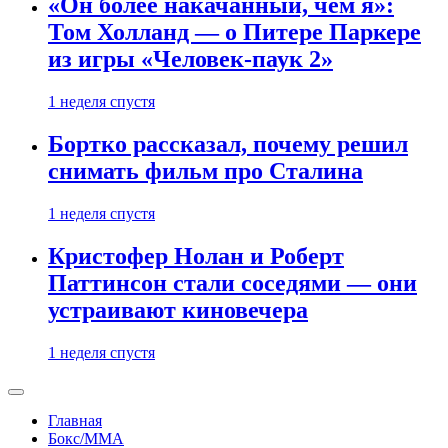
«Он более накачанный, чем я»:
Том Холланд — о Питере Паркере
из игры «Человек-паук 2»
1 неделя спустя
Бортко рассказал, почему решил
снимать фильм про Сталина
1 неделя спустя
Кристофер Нолан и Роберт
Паттинсон стали соседями — они
устраивают киновечера
1 неделя спустя
Главная
Бокс/MMA