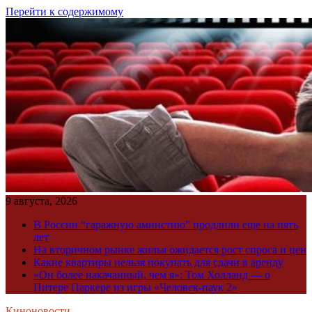
Перейти к содержимому
9 августа, 2026
В России “гаражную амнистию” продлили еще на пять
лет
На вторичном рынке жилья ожидается рост спроса и цен
Какие квартиры нельзя покупать для сдачи в аренду
«Он более накачанный, чем я»: Том Холланд — о
Питере Паркере из игры «Человек-паук 2»
Киноновости