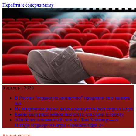
Перейти к содержимому
6 августа, 2026
В России “гаражную амнистию” продлили еще на пять
лет
На вторичном рынке жилья ожидается рост спроса и цен
Какие квартиры нельзя покупать для сдачи в аренду
«Он более накачанный, чем я»: Том Холланд — о
Питере Паркере из игры «Человек-паук 2»
Киноновости