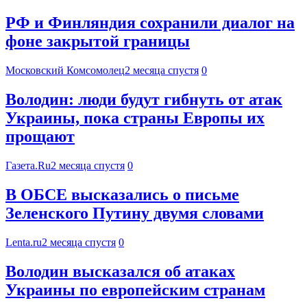
РФ и Финляндия сохранили диалог на
фоне закрытой границы
Московский Комсомолец
2 месяца спустя
0
Володин: люди будут гибнуть от атак
Украины, пока страны Европы их
прощают
Газета.Ru
2 месяца спустя
0
В ОБСЕ высказались о письме
Зеленского Путину двумя словами
Lenta.ru
2 месяца спустя
0
Володин высказался об атаках
Украины по европейским странам