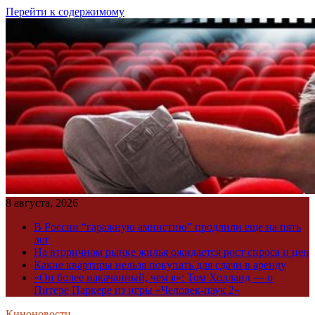
Перейти к содержимому
8 августа, 2026
В России “гаражную амнистию” продлили еще на пять
лет
На вторичном рынке жилья ожидается рост спроса и цен
Какие квартиры нельзя покупать для сдачи в аренду
«Он более накачанный, чем я»: Том Холланд — о
Питере Паркере из игры «Человек-паук 2»
Киноновости