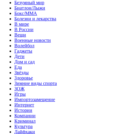
Безумный мир
Биатлон/Лыжи
Бокс/MMA
Болезни и лекарства
В мире
В России
Вещи
Военные новости
Волейбол
Гаджеты
Дети
Дом и сад
Еда
Звёзды
Здоровье
Зимние виды спорта
ЗОЖ
Игры
Импортозамещение
Интернет
Истории
Компании
Криминал
Культура
Лайфхаки