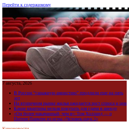
Перейти к содержимому
7 августа, 2026
В России “гаражную амнистию” продлили еще на пять
лет
На вторичном рынке жилья ожидается рост спроса и цен
Какие квартиры нельзя покупать для сдачи в аренду
«Он более накачанный, чем я»: Том Холланд — о
Питере Паркере из игры «Человек-паук 2»
Киноновости