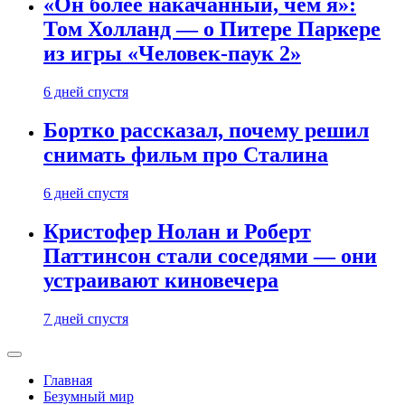
«Он более накачанный, чем я»:
Том Холланд — о Питере Паркере
из игры «Человек-паук 2»
6 дней спустя
Бортко рассказал, почему решил
снимать фильм про Сталина
6 дней спустя
Кристофер Нолан и Роберт
Паттинсон стали соседями — они
устраивают киновечера
7 дней спустя
Главная
Безумный мир